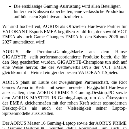
Die erstklassige Gaming-Ausrüstung wird allen Beteiligten
hinter den Kulissen dabei helfen, eine verlässliche Produktion
auf höchstem Spielniveau abzuliefern.
Wir sind hocherfreut, AORUS als Offiziellen Hardware-Partner für
VALORANT Esports EMEA begrüßen zu dürfen, der sowohl VCT
EMEA als auch Game Changers EMEA in den Saisons 2026 und
2027 unterstützen wird!
AORUS, die Premium-Gaming-Marke aus dem Hause
GIGABYTE, stellt performanceorientierte Produkte bereit, die für
den Sieg geschaffen wurden. GIGABYTE-Champions tun sich auf
eine Weise hervor, die der Wettbewerbs-DNS der VCT EMEA
gleichkommt – Heimat einiger der besten VALORANT-Spieler.
AORUS plant im Laufe der zweijährigen Partnerschaft, die Riot
Games Arena in Berlin mit seiner neuesten Flaggschiff-Hardware
auszustatten, dem AORUS PRIME 5 Gaming-Desktop-PC sowie
dem AORUS MASTER 16 Gaming-Laptop, um das Ökosystem
der EMEA gleichermaßen mit der rohen Kraft seiner topmodernen
Desktop-PCs als auch der Vielseitigkeit seiner Laptop-
Spitzenmodelle auszustatten.
Der AORUS Master 16 Gaming-Laptop sowie der AORUS PRIME
5 Gaming-Desktop-PC wurden dafür konzipiert, um auch an