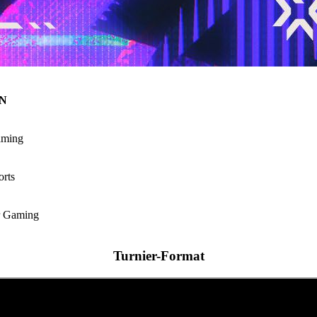
N
ming
rts
r Gaming
Turnier-Format