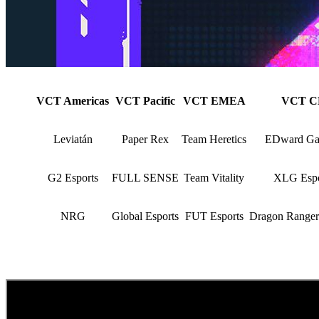
VCT Americas
VCT Pacific
VCT EMEA
VCT C
Leviatán
Paper Rex
Team Heretics
EDward Ga
G2 Esports
FULL SENSE
Team Vitality
XLG Espo
NRG
Global Esports
FUT Esports
Dragon Range