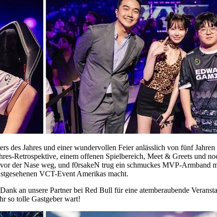
ers des Jahres und einer wundervollen Feier anlässlich von fünf Jahr
Jahres-Retrospektive, einem offenen Spielbereich, Meet & Greets und n
r der Nase weg, und f0rsakeN trug ein schmuckes MVP-Armband mit na
meistgesehenen VCT-Event Amerikas macht.
ank an unsere Partner bei Red Bull für eine atemberaubende Verans
r so tolle Gastgeber wart!