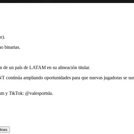
te).
no binarias.
ión de un país de LATAM en su alineación titular.
ANT continúa ampliando oportunidades para que nuevas jugadoras se s
ram y TikTok: @valesportsla.
okies