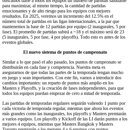
buscamos darle a todos los equipos un número de partidas saludable
para maximizar, al mismo tiempo, la cantidad de partidas
emocionantes y de alto riesgo para los equipos con mejores
resultados. En 2025, veremos un incremento del 12.5% en el
número total de partidas en las ligas internacionales, a la par que
mantenemos la base de 12 partidas por equipo (2 inaugurales, 5 por
fase). El promedio de partidas subirá a ~18 y el máximo será de 23
(5 inaugurales, 5 por fase, 4 por playoffs). Todo esto es antes de los
eventos globales.
El nuevo sistema de puntos de campeonato
Similar a lo que pasó el año pasado, los puntos de campeonato se
distribuirán en cada fase y competencia. Nuestra meta es
asegurarnos de que todas las partes de la temporada tengan mucho
en juego y sean importantes. Con este fin, vamos a introducir dos
cambios importantes: un reparto de puntos más amplio en los
Masters y Playoffs, y la creación de fases independientes, para que
todos los equipos puedan empezar de cero a mitad de temporada.
Las partidas de temporadas regulares seguirán valiendo 1 punto por
cada victoria de temporada regular, mientras que ahora los eventos
más grandes como las inaugurales, los playoffs y Masters premiarán
a varios equipos. Los playoffs y Kickoff de las LI darán puntos a los
mejores 4 equipos, mientras que Masters Bangkok y Masters
Toronto premiarán a los mejores 4 y 6 equipos con puntos.