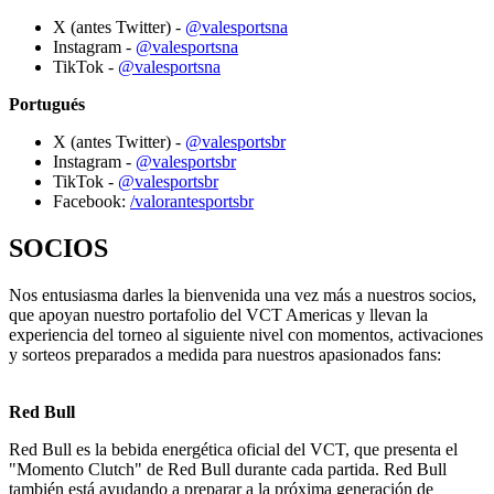
X (antes Twitter) -
@valesportsna
Instagram -
@valesportsna
TikTok -
@valesportsna
Portugués
X (antes Twitter) -
@valesportsbr
Instagram -
@valesportsbr
TikTok -
@valesportsbr
Facebook:
/valorantesportsbr
SOCIOS
Nos entusiasma darles la bienvenida una vez más a nuestros socios,
que apoyan nuestro portafolio del VCT Americas y llevan la
experiencia del torneo al siguiente nivel con momentos, activaciones
y sorteos preparados a medida para nuestros apasionados fans:
Red Bull
Red Bull es la bebida energética oficial del VCT, que presenta el
"Momento Clutch" de Red Bull durante cada partida. Red Bull
también está ayudando a preparar a la próxima generación de