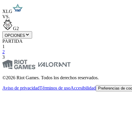
XLG
VS.
G2
OPCIONES
PARTIDA
1
2
3
©2026 Riot Games. Todos los derechos reservados.
Aviso de privacidad
Términos de uso
Accesibilidad
Preferencias de co