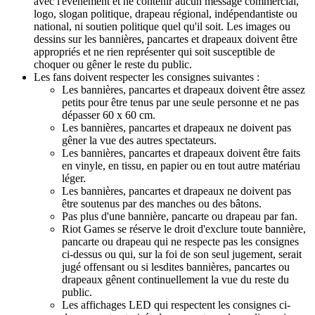
avec l'événement et ne contenir aucun message commercial,
logo, slogan politique, drapeau régional, indépendantiste ou
national, ni soutien politique quel qu'il soit. Les images ou
dessins sur les bannières, pancartes et drapeaux doivent être
appropriés et ne rien représenter qui soit susceptible de
choquer ou gêner le reste du public.
Les fans doivent respecter les consignes suivantes :
Les bannières, pancartes et drapeaux doivent être assez
petits pour être tenus par une seule personne et ne pas
dépasser 60 x 60 cm.
Les bannières, pancartes et drapeaux ne doivent pas
gêner la vue des autres spectateurs.
Les bannières, pancartes et drapeaux doivent être faits
en vinyle, en tissu, en papier ou en tout autre matériau
léger.
Les bannières, pancartes et drapeaux ne doivent pas
être soutenus par des manches ou des bâtons.
Pas plus d'une bannière, pancarte ou drapeau par fan.
Riot Games se réserve le droit d'exclure toute bannière,
pancarte ou drapeau qui ne respecte pas les consignes
ci-dessus ou qui, sur la foi de son seul jugement, serait
jugé offensant ou si lesdites bannières, pancartes ou
drapeaux gênent continuellement la vue du reste du
public.
Les affichages LED qui respectent les consignes ci-