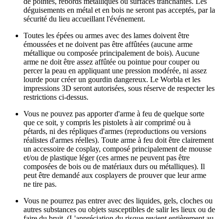
de pointes, rebords métalliques ou surfaces tranchantes. Les
déguisements en métal et en bois ne seront pas acceptés, par la
sécurité du lieu accueillant l'événement.
Toutes les épées ou armes avec des lames doivent être
émoussées et ne doivent pas être affûtées (aucune arme
métallique ou composée principalement de bois). Aucune
arme ne doit être assez affûtée ou pointue pour couper ou
percer la peau en appliquant une pression modérée, ni assez
lourde pour créer un gourdin dangereux. Le Worbla et les
impressions 3D seront autorisées, sous réserve de respecter les
restrictions ci-dessus.
Vous ne pouvez pas apporter d'arme à feu de quelque sorte
que ce soit, y compris les pistolets à air comprimé ou à
pétards, ni des répliques d'armes (reproductions ou versions
réalistes d'armes réelles). Toute arme à feu doit être clairement
un accessoire de cosplay, composé principalement de mousse
et/ou de plastique léger (ces armes ne peuvent pas être
composées de bois ou de matériaux durs ou métalliques). Il
peut être demandé aux cosplayers de prouver que leur arme
ne tire pas.
Vous ne pourrez pas entrer avec des liquides, gels, cloches ou
autres substances ou objets susceptibles de salir les lieux ou de
faire du bruit. (L'appréciation du risque revient entièrement au