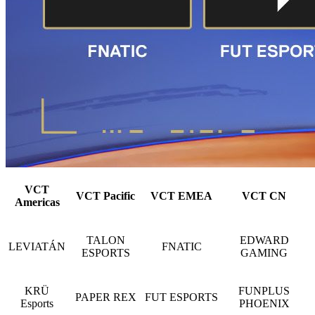
VCT
VCT Pacific
VCT EMEA
VCT CN
Americas
TALON
EDWARD
LEVIATÁN
FNATIC
ESPORTS
GAMING
KRÜ
FUNPLUS
PAPER REX
FUT ESPORTS
Esports
PHOENIX