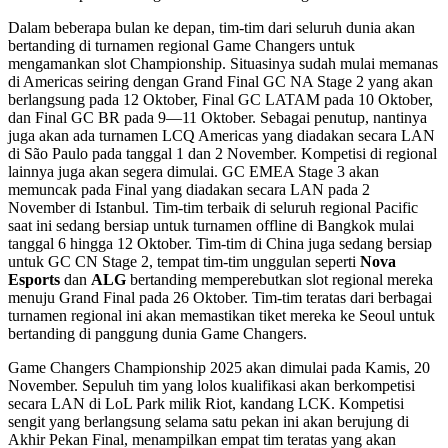
Dalam beberapa bulan ke depan, tim-tim dari seluruh dunia akan
bertanding di turnamen regional Game Changers untuk
mengamankan slot Championship. Situasinya sudah mulai memanas
di Americas seiring dengan Grand Final GC NA Stage 2 yang akan
berlangsung pada 12 Oktober, Final GC LATAM pada 10 Oktober,
dan Final GC BR pada 9—11 Oktober. Sebagai penutup, nantinya
juga akan ada turnamen LCQ Americas yang diadakan secara LAN
di São Paulo pada tanggal 1 dan 2 November. Kompetisi di regional
lainnya juga akan segera dimulai. GC EMEA Stage 3 akan
memuncak pada Final yang diadakan secara LAN pada 2
November di Istanbul. Tim-tim terbaik di seluruh regional Pacific
saat ini sedang bersiap untuk turnamen offline di Bangkok mulai
tanggal 6 hingga 12 Oktober. Tim-tim di China juga sedang bersiap
untuk GC CN Stage 2, tempat tim-tim unggulan seperti
Nova
Esports
dan
ALG
bertanding memperebutkan slot regional mereka
menuju Grand Final pada 26 Oktober. Tim-tim teratas dari berbagai
turnamen regional ini akan memastikan tiket mereka ke Seoul untuk
bertanding di panggung dunia Game Changers.
Game Changers Championship 2025 akan dimulai pada Kamis, 20
November. Sepuluh tim yang lolos kualifikasi akan berkompetisi
secara LAN di LoL Park milik Riot, kandang LCK. Kompetisi
sengit yang berlangsung selama satu pekan ini akan berujung di
Akhir Pekan Final, menampilkan empat tim teratas yang akan