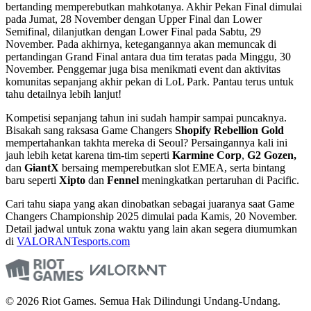
bertanding memperebutkan mahkotanya. Akhir Pekan Final dimulai
pada Jumat, 28 November dengan Upper Final dan Lower
Semifinal, dilanjutkan dengan Lower Final pada Sabtu, 29
November. Pada akhirnya, ketegangannya akan memuncak di
pertandingan Grand Final antara dua tim teratas pada Minggu, 30
November. Penggemar juga bisa menikmati event dan aktivitas
komunitas sepanjang akhir pekan di LoL Park. Pantau terus untuk
tahu detailnya lebih lanjut!
Kompetisi sepanjang tahun ini sudah hampir sampai puncaknya.
Bisakah sang raksasa Game Changers
Shopify Rebellion Gold
mempertahankan takhta mereka di Seoul? Persaingannya kali ini
jauh lebih ketat karena tim-tim seperti
Karmine Corp
,
G2 Gozen,
dan
GiantX
bersaing memperebutkan slot EMEA, serta bintang
baru seperti
Xipto
dan
Fennel
meningkatkan pertaruhan di Pacific.
Cari tahu siapa yang akan dinobatkan sebagai juaranya saat Game
Changers Championship 2025 dimulai pada Kamis, 20 November.
Detail jadwal untuk zona waktu yang lain akan segera diumumkan
di
VALORANTesports.com
© 2026 Riot Games. Semua Hak Dilindungi Undang-Undang.