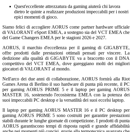
Quest'eccellente attrezzatura da gaming aiuterà chi lavora
dietro le quinte a realizzare produzioni impeccabili per i nostri
epici momenti di gioco.
Siamo felici di accogliere AORUS come partner hardware ufficiale
di VALORANT eSport EMEA, a sostegno sia del VCT EMEA che
del Game Changers EMEA per le stagioni 2026 e 2027.
AORUS, il marchio d'eccellenza per il gaming di GIGABYTE,
offre prodotti dalle prestazioni ottimali pensati per vincere. La
dedizione alla qualità di GIGABYTE va a braccetto con il DNA
competitivo del VCT EMEA, dove gareggiano molti dei migliori
giocatori di VALORANT al mondo.
Nell'arco dei due anni di collaborazione, AORUS fornirà alla Riot
Games Arena di Berlino il suo hardware di punta più recente, il PC
per gaming AORUS PRIME 5 e il laptop per gaming AORUS
MASTER 16, sostenendo l'ecosistema EMEA con la potenza dei
suoi impeccabili PC desktop e la versatilità dei suoi eccelsi laptop.
Il laptop per gaming AORUS MASTER 16 e il PC desktop per
gaming AORUS PRIME 5 sono costruiti per garantire prestazioni
stabili durante le lunghe giornate di competizione. I prodotti di punta
AORUS garantiscono tempi di risposta rapidi e grande affidabilità
anche nei momenti più concisi, grazie alla termotecnica avanzata che