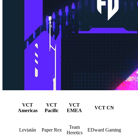
VCT
VCT
VCT
VCT CN
Americas
Pacific
EMEA
Team
Leviatán
Paper Rex
EDward Gaming
Heretics