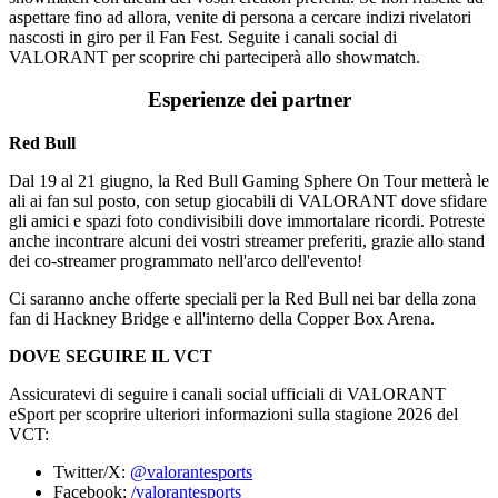
aspettare fino ad allora, venite di persona a cercare indizi rivelatori
nascosti in giro per il Fan Fest. Seguite i canali social di
VALORANT per scoprire chi parteciperà allo showmatch.
Esperienze dei partner
Red Bull
Dal 19 al 21 giugno, la Red Bull Gaming Sphere On Tour metterà le
ali ai fan sul posto, con setup giocabili di VALORANT dove sfidare
gli amici e spazi foto condivisibili dove immortalare ricordi. Potreste
anche incontrare alcuni dei vostri streamer preferiti, grazie allo stand
dei co-streamer programmato nell'arco dell'evento!
Ci saranno anche offerte speciali per la Red Bull nei bar della zona
fan di Hackney Bridge e all'interno della Copper Box Arena.
DOVE SEGUIRE IL VCT
Assicuratevi di seguire i canali social ufficiali di VALORANT
eSport per scoprire ulteriori informazioni sulla stagione 2026 del
VCT:
Twitter/X:
@valorantesports
Facebook:
/valorantesports