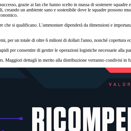
ccesso, grazie ai fan che hanno scelto in massa di sostenere squadre e 
tali, creando un ambiente sano e sostenibile dove le squadre possono muov
 economico.
e che si qualificano. L'ammontare dipenderà da dimensioni e importanza 
emi, per un totale di oltre 6 milioni di dollari l'anno, nonché copertura 
rapidi per consentire di gestire le operazioni logistiche necessarie alla p
. Maggiori dettagli in merito alla distribuzione verranno condivisi in f