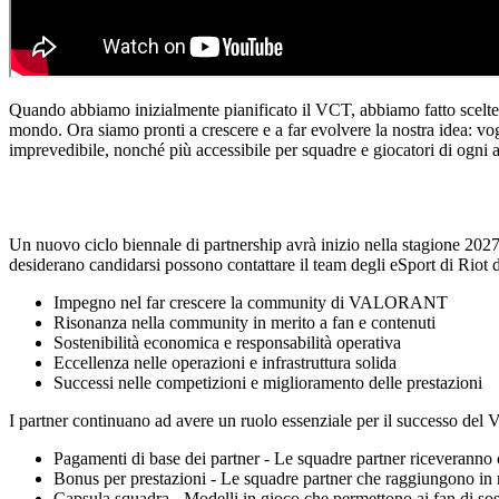
Quando abbiamo inizialmente pianificato il VCT, abbiamo fatto scelte r
mondo. Ora siamo pronti a crescere e a far evolvere la nostra idea: v
imprevedibile, nonché più accessibile per squadre e giocatori di ogni
Un nuovo ciclo biennale di partnership avrà inizio nella stagione 2027
desiderano candidarsi possono contattare il team degli eSport di Riot d
Impegno nel far crescere la community di VALORANT
Risonanza nella community in merito a fan e contenuti
Sostenibilità economica e responsabilità operativa
Eccellenza nelle operazioni e infrastruttura solida
Successi nelle competizioni e miglioramento delle prestazioni
I partner continuano ad avere un ruolo essenziale per il successo del
Pagamenti di base dei partner - Le squadre partner riceveranno
Bonus per prestazioni - Le squadre partner che raggiungono in m
Capsula squadra - Modelli in gioco che permettono ai fan di sos