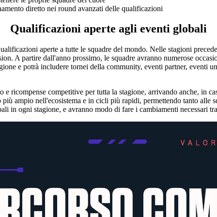
onamento diretto nei round avanzati delle qualificazioni
Qualificazioni aperte agli eventi globali
ualificazioni aperte a tutte le squadre del mondo. Nelle stagioni prece
on. A partire dall'anno prossimo, le squadre avranno numerose occasioni
egione e potrà includere tornei della community, eventi partner, eventi uni
e ricompense competitive per tutta la stagione, arrivando anche, in cas
iù ampio nell'ecosistema e in cicli più rapidi, permettendo tanto alle sq
ali in ogni stagione, e avranno modo di fare i cambiamenti necessari tra u