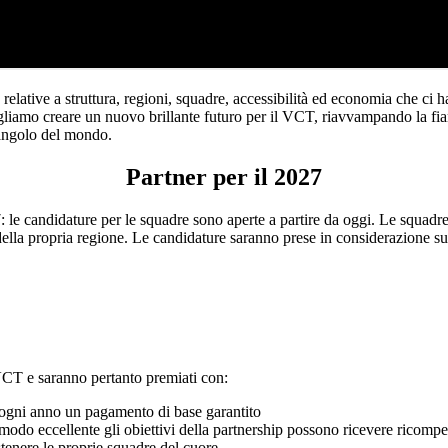
elative a struttura, regioni, squadre, accessibilità ed economia che ci
ogliamo creare un nuovo brillante futuro per il VCT, riavvampando la f
 angolo del mondo.
Partner per il 2027
: le candidature per le squadre sono aperte a partire da oggi. Le squad
ella propria regione. Le candidature saranno prese in considerazione sul
 VCT e saranno pertanto premiati con:
 ogni anno un pagamento di base garantito
odo eccellente gli obiettivi della partnership possono ricevere ricompe
tenere le proprie squadre del cuore