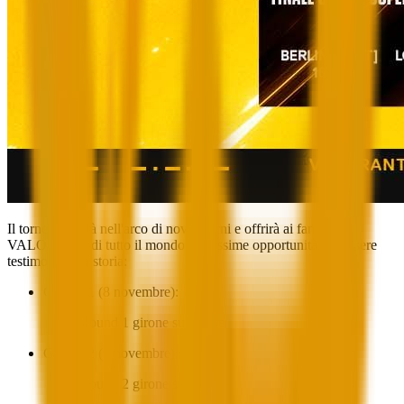
Il torneo si terrà nell'arco di nove giorni e offrirà ai fan di
VALORANT di tutto il mondo moltissime opportunità per essere
testimoni della storia:
Giorno 1 (8 novembre):
Round 1 girone superiore
Giorno 2 (9 novembre):
Round 2 girone superiore