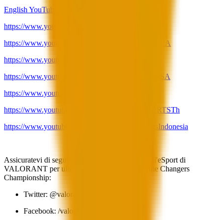
English YouTube
https://www.youtube.com/@valorantesportsbr
https://www.youtube.com/@VALORANTEsportsLA
https://www.youtube.com/@VCTkr
https://www.youtube.com/@VALORANTEsportsSA
https://www.youtube.com/@NODWINgaming
https://www.youtube.com/@VALORANTESPORTSTh
https://www.youtube.com/c/VALORANTEsportsIndonesia
Dove seguire il GCC
Assicuratevi di seguire i canali social ufficiali sull'eSport di
VALORANT per ulteriori informazioni sul Game Changers
Championship:
Twitter: @valorantesports
Facebook: /valorantesports