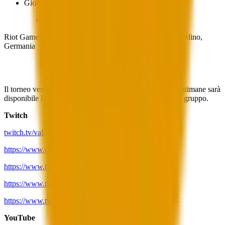
Giorno 9 (17 novembre):
Finalissima
Riot Games Arena di Berlino: Am Studio 20D, 12489 Berlino,
Germania
Dove seguire l'evento
Il torneo verrà trasmesso in più lingue. Nelle prossime settimane sarà
disponibile l'elenco completo dei canali e delle visioni di gruppo.
Twitch
twitch.tv/valorant
https://www.twitch.tv/valorant_br
https://www.twitch.tv/valorant_la
https://www.twitch.tv/valorant_th
https://www.twitch.tv/valorant_id
YouTube