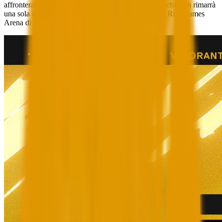
affronteranno in un girone a doppia eliminazione finché non rimarrà
una sola squadra! Segui tutta l'azione in diretta dalla Riot Games
Arena di Berlino su
twitch.tv/valorant
.