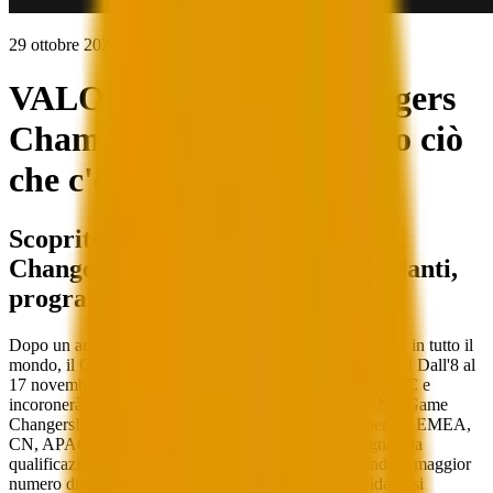
29 ottobre 2024
DI VALORANT Esports Staff
VALORANT Game Changers
Championship 2024: Tutto ciò
che c'è da sapere
Scoprite tutti i dettagli sul Game
Changers Championship 2024! Sfidanti,
programma, gironi e tanto altro!
Dopo un anno di sfide e più di 80 eventi di qualificazione in tutto il
mondo, il Game Changers Championship è quasi arrivato! Dall'8 al
17 novembre 2024, Berlino ospiterà l'apice del circuito GC e
incoronerà la prossima squadra Campione VALORANT Game
Changers! 10 squadre in rappresentanza di Nord America, EMEA,
CN, APAC, Brasile e America Latina si sono guadagnate la
qualificazione vincendo eventi maggiori o accumulando il maggior
numero di punti circuito nella propria regione. Gli sfidanti si