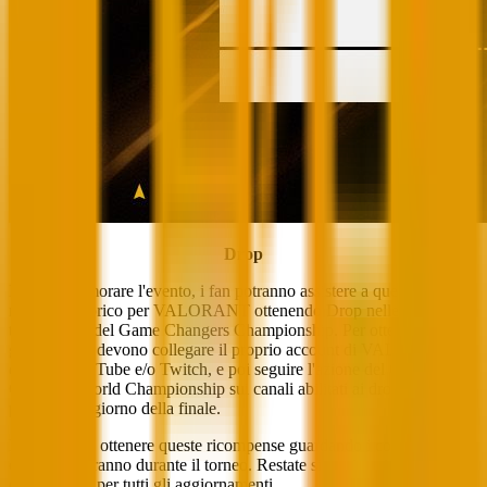
Drop
Per commemorare l'evento, i fan potranno assistere a questo
momento storico per VALORANT ottenendo Drop nelle
trasmissioni del Game Changers Championship. Per ottenere i drop,
gli spettatori devono collegare il proprio account di VALORANT a
quelli di YouTube e/o Twitch, e poi seguire l'azione del Game
Changers World Championship sui canali abilitati ai drop durante le
partite e nel giorno della finale.
Potete anche ottenere queste ricompense guardando i co-streamer
che ci sosterranno durante il torneo. Restate sintonizzati sui nostri
canali social per tutti gli aggiornamenti.