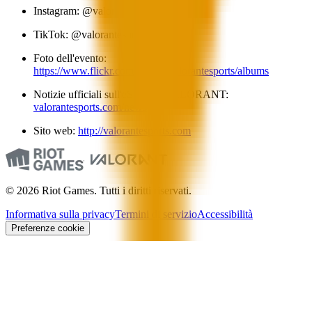
Instagram: @valorantesports
TikTok: @valorantesports
Foto dell'evento:
https://www.flickr.com/photos/valorantesports/albums
Notizie ufficiali sull'eSport di VALORANT:
valorantesports.com/news
Sito web:
http://valorantesports.com
© 2026 Riot Games. Tutti i diritti riservati.
Informativa sulla privacy
Termini di servizio
Accessibilità
Preferenze cookie