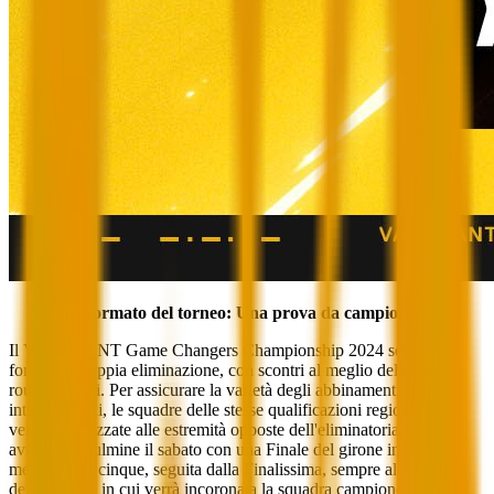
Formato del torneo: Una prova da campioni
Il VALORANT Game Changers Championship 2024 seguirà un
formato a doppia eliminazione, con scontri al meglio delle tre nei
round iniziali. Per assicurare la varietà degli abbinamenti
internazionali, le squadre delle stesse qualificazioni regionali
verranno piazzate alle estremità opposte dell'eliminatoria. Il torneo
avrà il suo culmine il sabato con una Finale del girone inferiore al
meglio delle cinque, seguita dalla Finalissima, sempre al meglio
delle cinque, in cui verrà incoronata la squadra campione.