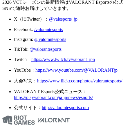
2026 VCTシーズンの最新情報はVALORANT Esportsの公式
SNSで随時お届けしていきます。
X（旧Twitter）：
@valesports_jp
Facebook:
/valorantesports
Instagram:
@valorantesports
TikTok:
@valorantesports
Twitch：
https://www.twitch.tv/valorant_jpn
YouTube：
https://www.youtube.com/@VALORANTjp
大会写真：
https://www.flickr.com/photos/valorantesports/
VALORANT Esports公式ニュース：
https://playvalorant.com/ja-jp/news/esports/
公式サイト：
http://valorantesports.com