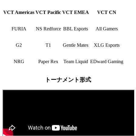
VCT Americas
VCT Pacific
VCT EMEA
VCT CN
FURIA
NS Redforce
BBL Esports
All Gamers
G2
T1
Gentle Mates
XLG Esports
NRG
Paper Rex
Team Liquid
EDward Gaming
トーナメント形式