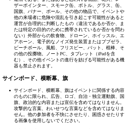
ザーポインター、スモーク缶、ボトル、グラス、缶、
国旗、バナー、ポール、その他の物品で、イベントや
他の来場者に危険や混乱を引き起こす可能性があると
運営が合理的に判断したもの（違法であるか否か、ま
たは特定の目的のために携帯されているか否かを問わ
ない）外部からの飲食物、ドローン、ホイッスル、エ
アホーン、電子的なノイズ発生装置またはブブゼラ、
ビーチボール、風船、フリスビー、バット、棍棒、そ
の他の投擲物。ノートPC、タブレット（iPadを含
む）、その他イベントの進行を妨げる可能性がある機
器も禁止されます。
サインボード、横断幕、旗
サインボード、横断幕、旗はイベントに関係する内容
のものに限られ、広告、ロゴ、自治・独立運動旗、国
旗、政治的な内容または宣伝を含めてはなりません。
攻撃的な言葉、わいせつな言葉などを含めてはなりま
せん。他の参加者を不快にさせたり、困惑させたりす
る画像を使用しないでください。