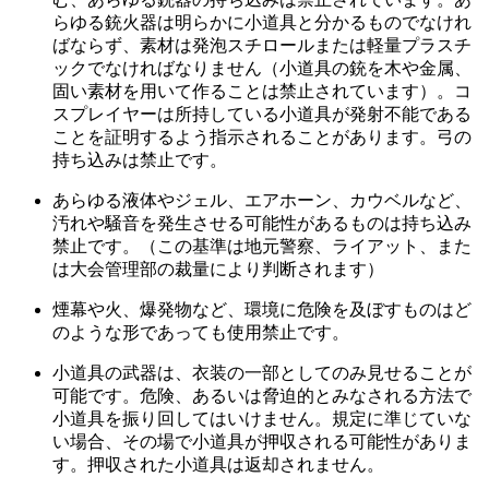
らゆる銃火器は明らかに小道具と分かるものでなけれ
ばならず、素材は発泡スチロールまたは軽量プラスチ
ックでなければなりません（小道具の銃を木や金属、
固い素材を用いて作ることは禁止されています）。コ
スプレイヤーは所持している小道具が発射不能である
ことを証明するよう指示されることがあります。弓の
持ち込みは禁止です。
あらゆる液体やジェル、エアホーン、カウベルなど、
汚れや騒音を発生させる可能性があるものは持ち込み
禁止です。（この基準は地元警察、ライアット、また
は大会管理部の裁量により判断されます）
煙幕や火、爆発物など、環境に危険を及ぼすものはど
のような形であっても使用禁止です。
小道具の武器は、衣装の一部としてのみ見せることが
可能です。危険、あるいは脅迫的とみなされる方法で
小道具を振り回してはいけません。規定に準じていな
い場合、その場で小道具が押収される可能性がありま
す。押収された小道具は返却されません。