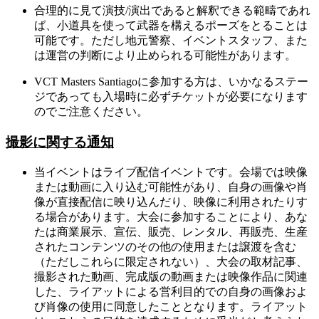
合理的に見て演技/演出であると解釈できる範疇であれ
ば、小道具を使って武器を構えるポーズをとることは
可能です。ただし地元警察、イベントスタッフ、また
は運営の判断により止められる可能性があります。
VCT Masters Santiagoに参加する方は、いかなるステー
ジであっても入場時に必ずチケットが必要になります
のでご注意ください。
撮影に関する通知
当イベントはライブ配信イベントです。会場では映像
または動画に入り込む可能性があり、自身の画像や肖
像が直接配信に映り込んだり、映像に利用されたりす
る場合があります。大会に参加することにより、あな
たは商業展示、宣伝、販売、レンタル、再販売、生産
されたコンテンツのその他の使用または譲渡を含む
（ただしこれらに限定されない）、大会の取材記事、
撮影された動画、完成版の動画または映像作品に関連
した、ライアットによる営利目的での自身の画像およ
び肖像の使用に同意したこととなります。ライアット