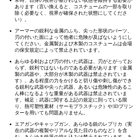
常時、自身の視界が塞がれない状態を維持する必要が
あります（言い換えると、コスチュームの一部を取り
除く必要なく、視界が確保された状態にしてくださ
い）。
アーマーの鋭利な金属のふち、尖った形状のパーツ、
刃の付いた面によって他者に危険が及ばないようにし
てください。金属製および木製のコスチュームは会場
の保安規定によって禁止されています。
あらゆる剣および刃の付いた武器は、刃がとがってお
らず、鋭利ではないものである必要があります（金属
製の武器や、大部分が木製の武器は禁止されていま
す）。ある程度の力をかけると切り傷や刺し傷ができ
る鋭利な武器や尖った武器、あるいは危険性のあるこ
ん棒になるような重量がある武器は禁止されていま
す。補足：武器に関する上記の規定に則っている限
り、熱可塑性素材（サーモプラスチック）や3Dプリン
ターを用いても問題ありません。
エアガンやキャップガン、あらゆる銃のレプリカ（実
在の武器の複製やリアルな見た目のものなど）を含
む、あらゆる銃器の持ち込みは禁止されています。あ