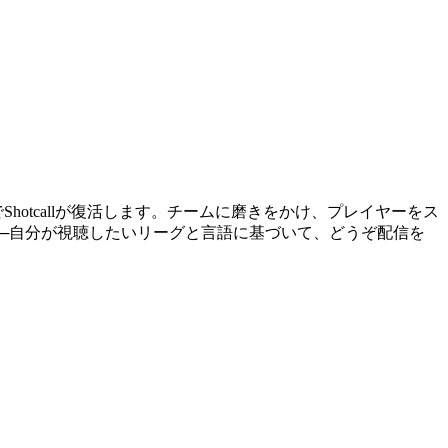
1 プレイオフでShotcallが復活します。チームに磨きをかけ、プレイヤーをス
です──自分が視聴したいリーグと言語に基づいて、どうぞ配信を