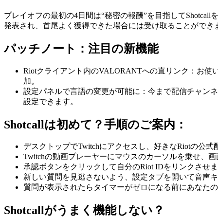
プレイオフの最初の4日間は“秘密の報酬”を目指してShotcall
発表され、首尾よく獲得できた場合には受け取ることができ
パッチノート：注目の新機能
Riotクライアント内のVALORANTへの直リンク：お
加。
設定パネルで言語の変更が可能に：今まで配信チャンネ
設定できます。
Shotcallは初めて？手順のご案内：
デスクトップでTwitchにアクセスし、好きなRiotの
Twitchの動画プレーヤーにマウスのカーソルを乗せ
承認ボタンをクリックして自分のRiot IDをリンクさせ
新しい質問を見逃さないよう、設定タブを開いて音声キュー
質問が表示されたらタイマーがゼロになる前にあなたの
Shotcallがうまく機能しない？