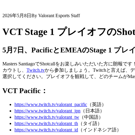
2026年5月8日
By Valorant Esports Staff
VCT Stage 1 プレイオフのShotc
5月7日、PacificとEMEAのStage 1 プ
Masters SantiagoでShotcallをお楽しみいただいた方に朗報
カウトし、
Twitch.tv
から参加しましょう。Twitchと言えば
選択してください。プレイオフを観戦して、どのチームがMaste
VCT Pacific：
https://www.twitch.tv/valorant_pacific
（英語）
https://www.twitch.tv/valorant_jpn
（日本語）
https://www.twitch.tv/valorant_tw
（中国語）
https://www.twitch.tv/valorant_th
（タイ語）
https://www.twitch.tv/valorant_id
（インドネシア語）