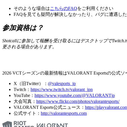
そのような場合は
こちらのFAQ
をご利用ください
FAQを見ても疑問が解決しなかったり、バグに遭遇した場
参加資格は？
Shotcallに参加して報酬を受け取るにはデスクトップでTw
更される場合があります。
2026 VCTシーズンの最新情報はVALORANT Esport
X（旧Twitter）：
@valesports_jp
Twitch：
https://www.twitch.tv/valorant_jpn
YouTube：
https://www.youtube.com/@VALORANTjp
大会写真：
https://www.flickr.com/photos/valorantesports/
VALORANT Esports公式ニュース：
https://playvalorant.co
公式サイト：
http://valorantesports.com