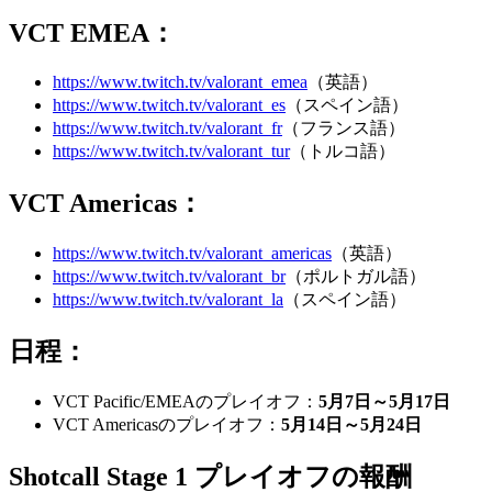
VCT EMEA：
https://www.twitch.tv/valorant_emea
（英語）
https://www.twitch.tv/valorant_es
（スペイン語）
https://www.twitch.tv/valorant_fr
（フランス語）
https://www.twitch.tv/valorant_tur
（トルコ語）
VCT Americas：
https://www.twitch.tv/valorant_americas
（英語）
https://www.twitch.tv/valorant_br
（ポルトガル語）
https://www.twitch.tv/valorant_la
（スペイン語）
日程：
VCT Pacific/EMEAのプレイオフ：
5月7日～5月17日
VCT Americasのプレイオフ：
5月14日～5月24日
Shotcall Stage 1 プレイオフの報酬