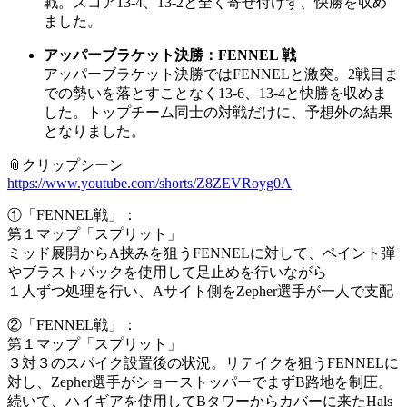
戦。スコア13-4、13-2と全く寄せ付けず、快勝を収め
ました。
アッパーブラケット決勝：FENNEL 戦
アッパーブラケット決勝ではFENNELと激突。2戦目ま
での勢いを落とすことなく13-6、13-4と快勝を収めま
した。トップチーム同士の対戦だけに、予想外の結果
となりました。
📎クリップシーン
https://www.youtube.com/shorts/Z8ZEVRoyg0A
①「FENNEL戦」：
第１マップ「スプリット」
ミッド展開からA挟みを狙うFENNELに対して、ペイント弾
やブラストパックを使用して足止めを行いながら
１人ずつ処理を行い、Aサイト側をZepher選手が一人で支配
②「FENNEL戦」：
第１マップ「スプリット」
３対３のスパイク設置後の状況。リテイクを狙うFENNELに
対し、Zepher選手がショーストッパーでまずB路地を制圧。
続いて、ハイギアを使用してBタワーからカバーに来たHals