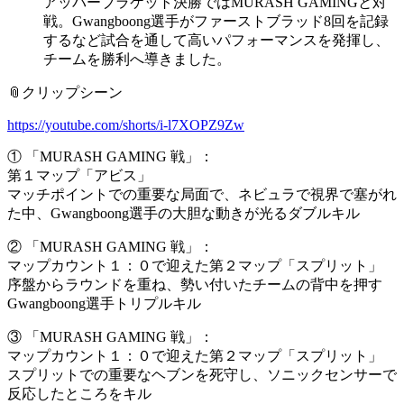
アッパーブラケット決勝ではMURASH GAMINGと対
戦。Gwangboong選手がファーストブラッド8回を記録
するなど試合を通して高いパフォーマンスを発揮し、
チームを勝利へ導きました。
📎クリップシーン
https://youtube.com/shorts/i-l7XOPZ9Zw
① 「MURASH GAMING 戦」：
第１マップ「アビス」
マッチポイントでの重要な局面で、ネビュラで視界で塞がれ
た中、Gwangboong選手の大胆な動きが光るダブルキル
② 「MURASH GAMING 戦」：
マップカウント１：０で迎えた第２マップ「スプリット」
序盤からラウンドを重ね、勢い付いたチームの背中を押す
Gwangboong選手トリプルキル
③ 「MURASH GAMING 戦」：
マップカウント１：０で迎えた第２マップ「スプリット」
スプリットでの重要なヘブンを死守し、ソニックセンサーで
反応したところをキル