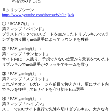
出を決めました。
📎クリップシーン
https://www.youtube.com/shorts/cWn0lnjIzek
①「SCARZ戦」：
第２マップ「バインド」
ブラストパックでのスピードを生かしたトリプルキルでAラ
ンプを切り開くneth選手によってラウンドを獲得
②「FAV gaming戦」：
第１マップ「サンセット」
サイト内に一人残り、予想できない位置から意表をついたト
リプルキルでneth選手がクラッチでチームを救う
③「FAV gaming戦」：
第２マップ「スプリット」
これがネオン！Bガレージを前目で抑えきり、更にサイト内
でキルを獲得してBサイトを守り切るHals選手
④「FAV gaming戦」：
第３マップ「ヘイブン」
スローでのCサイト進行で先陣を切りダブルキル、大きな有