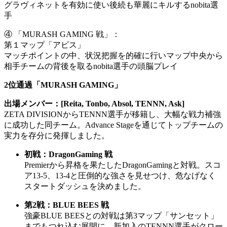
グラヴィネットを有効に使い後続も華麗にキルするnobita選
手
④ 「MURASH GAMING 戦」：
第１マップ「アビス」
マッチポイントの中、状況把握を的確に行いマップ中央から
相手チームの背後を取るnobita選手の頭脳プレイ
2位通過「MURASH GAMING」
出場メンバー：[Reita, Tonbo, Absol, TENNN, Ask]
ZETA DIVISIONからTENNN選手が移籍し、大幅な戦力補強
に成功した同チーム。Advance Stageを通じてトップチームの
実力を存分に発揮しました。
初戦：DragonGaming 戦
Premierから昇格を果たしたDragonGamingと対戦。スコ
ア13-5、13-4と圧倒的な強さを見せつけ、危なげなく
スタートダッシュを決めました。
第2戦：BLUE BEES 戦
強豪BLUE BEESとの対戦は第3マップ「サンセット」
までもつれ込む展開に。新加入のTENNN選手がクロー