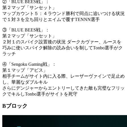
②「BLUE BEES戦」：
第２マップ「サンセット」
マップカウント５：４ラウンド勝利で同点に追いつける状況
で１対３を立ち回りとエイムで覆すTENNN選手
③「BLUE BEES戦」：
第２マップ「サンセット」
２対１のスパイク設置後の状況 ダークカヴァー、ルースを
巧みに使いスパイク解除の読み合いを制してTonbo選手がク
ラッチ
④「Sengoku Gaming戦」：
第１マップ「アビス」
相手チームがサイト内に入る際、レーザーヴァインで足止め
し、華麗なダブルキル
さらにデンジャーからエントリーしてきた敵も完璧なフリッ
クでキルしTonbo選手がサイトを死守
Bブロック