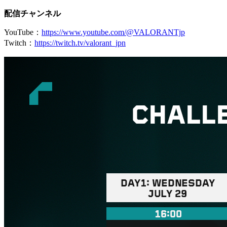
配信チャンネル
YouTube：
https://www.youtube.com/@VALORANTjp
Twitch：
https://twitch.tv/valorant_jpn