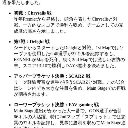
過を果たしました。
初戦：Chrysalis 戦
昨年Premierから昇格し、頭角を表したChrysalisと対
戦。一方的なスコアで勝利を収め、チームとしての完
成度の高さを示しました。
第2戦：Delight 戦
シードからスタートしたDelightと対戦。1st Mapではソ
ーヴァを使用したG4ll選手が27キルを記録するも、
FENNELがMapを死守。続く2nd Mapでは激しい攻防の
末、スコア13-10で勝利しDAY3進出を決めました。
アッパーブラケット決勝：SCARZ 戦
リーグ経験豊富な選手が揃うSCARZと対戦。この試合
はシーン内でも大きな注目を集め、Main Stageでの再戦
が期待されます。
ローワーブラケット決勝：FAV gaming 戦
Main Stage進出がかかった大一番で、GON選手が合計
66キルの大活躍。特に2ndマップ「スプリット」では驚
異の32キルを記録し、見事に勝利を収めてMain Stage進