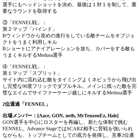
選手にもヘッドショットを決め、最後は１対１を制して、重
要なラウンドを取得する
③「FENNEL戦」：
第２マップ「バインド」
Bウィンドウから攻めの進行をしている敵チームをオブジェ
クトをうまく利用しキル
Bショートにアナイアレーションを放ち、カバーをする敵も
うまくキルするMedusa選手
④「FENNEL戦」：
第１マップ「スプリット」
サイト内に流れ込む敵をタイミングよくネビュラから飛び出
し完璧な90度フリックでダブルキル。メインに残った敵を完
璧なエイムでサイファーケージ越しにキルするMedusa選手
2位通過「FENNEL」
出場メンバー：[Aace, GON, neth, MrTenzouEz, Hals]
GON選手を中心にロスターを再編し、新たな体制で挑む
FENNEL。Advance StageではSCARZ相手に苦戦を強いられ
ながらも、トップチームとしての底力を発揮し、見事2位通