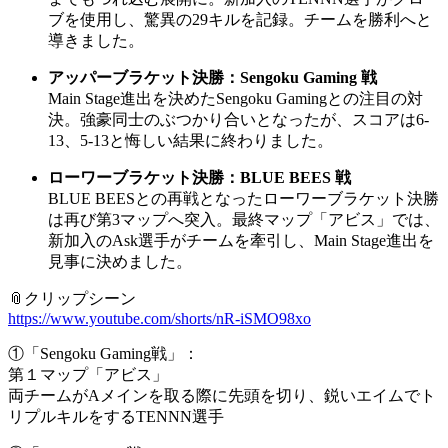
ブを使用し、驚異の29キルを記録。チームを勝利へと
導きました。
アッパーブラケット決勝：Sengoku Gaming 戦
Main Stage進出を決めたSengoku Gamingとの注目の対
決。強豪同士のぶつかり合いとなったが、スコアは6-
13、5-13と悔しい結果に終わりました。
ローワーブラケット決勝：BLUE BEES 戦
BLUE BEESとの再戦となったローワーブラケット決勝
は再び第3マップへ突入。最終マップ「アビス」では、
新加入のAsk選手がチームを牽引し、Main Stage進出を
見事に決めました。
📎クリップシーン
https://www.youtube.com/shorts/nR-iSMO98xo
①「Sengoku Gaming戦」：
第１マップ「アビス」
両チームがAメインを取る際に先頭を切り、鋭いエイムでト
リプルキルをするTENNN選手