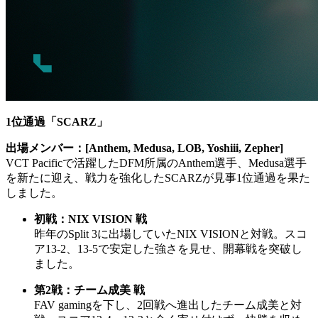
1位通過「SCARZ」
出場メンバー：[Anthem, Medusa, LOB, Yoshiii, Zepher]
VCT Pacificで活躍したDFM所属のAnthem選手、Medusa選手
を新たに迎え、戦力を強化したSCARZが見事1位通過を果た
しました。
初戦：NIX VISION 戦
昨年のSplit 3に出場していたNIX VISIONと対戦。スコ
ア13-2、13-5で安定した強さを見せ、開幕戦を突破し
ました。
第2戦：チーム成美 戦
FAV gamingを下し、2回戦へ進出したチーム成美と対