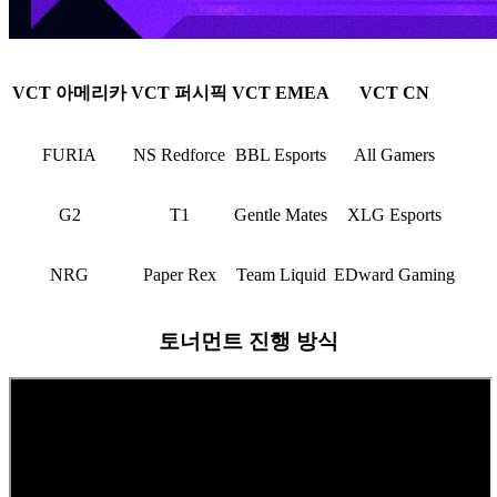
VCT 아메리카
VCT 퍼시픽
VCT EMEA
VCT CN
FURIA
NS Redforce
BBL Esports
All Gamers
G2
T1
Gentle Mates
XLG Esports
NRG
Paper Rex
Team Liquid
EDward Gaming
토너먼트 진행 방식