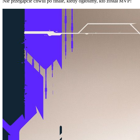
Nie przegapcie chwili po finale, kiedy ogłosimy, kto został MVP!