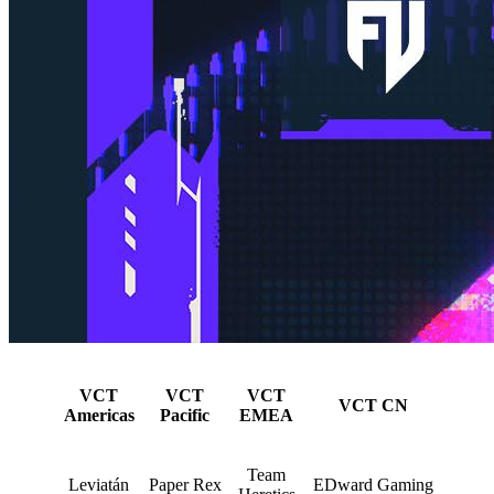
VCT
VCT
VCT
VCT CN
Americas
Pacific
EMEA
Team
Leviatán
Paper Rex
EDward Gaming