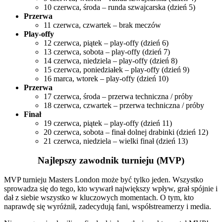
10 czerwca, środa – runda szwajcarska (dzień 5)
Przerwa
11 czerwca, czwartek – brak meczów
Play-offy
12 czerwca, piątek – play-offy (dzień 6)
13 czerwca, sobota – play-offy (dzień 7)
14 czerwca, niedziela – play-offy (dzień 8)
15 czerwca, poniedziałek – play-offy (dzień 9)
16 marca, wtorek – play-offy (dzień 10)
Przerwa
17 czerwca, środa – przerwa techniczna / próby
18 czerwca, czwartek – przerwa techniczna / próby
Finał
19 czerwca, piątek – play-offy (dzień 11)
20 czerwca, sobota – finał dolnej drabinki (dzień 12)
21 czerwca, niedziela – wielki finał (dzień 13)
Najlepszy zawodnik turnieju (MVP)
MVP turnieju Masters London może być tylko jeden. Wszystko
sprowadza się do tego, kto wywarł największy wpływ, grał spójnie i
dał z siebie wszystko w kluczowych momentach. O tym, kto
naprawdę się wyróżnił, zadecydują fani, współstreamerzy i media.