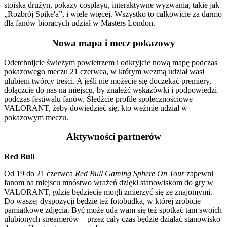
stoiska drużyn, pokazy cosplayu, interaktywne wyzwania, takie jak
„Rozbrój Spike'a”, i wiele więcej. Wszystko to całkowicie za darmo
dla fanów biorących udział w Masters London.
Nowa mapa i mecz pokazowy
Odetchnijcie świeżym powietrzem i odkryjcie nową mapę podczas
pokazowego meczu 21 czerwca, w którym wezmą udział wasi
ulubieni twórcy treści. A jeśli nie możecie się doczekać premiery,
dołączcie do nas na miejscu, by znaleźć wskazówki i podpowiedzi
podczas festiwalu fanów. Śledźcie profile społecznościowe
VALORANT, żeby dowiedzieć się, kto weźmie udział w
pokazowym meczu.
Aktywności partnerów
Red Bull
Od 19 do 21 czerwca
Red Bull Gaming Sphere On Tour
zapewni
fanom na miejscu mnóstwo wrażeń dzięki stanowiskom do gry w
VALORANT, gdzie będziecie mogli zmierzyć się ze znajomymi.
Do waszej dyspozycji będzie też fotobudka, w której zrobicie
pamiątkowe zdjęcia. Być może uda wam się też spotkać tam swoich
ulubionych streamerów – przez cały czas będzie działać stanowisko