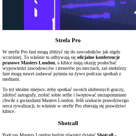
Strefa Pro
W strefie Pro fani mogą zbliżyć się do zawodników jak nigdy
wcześniej. To właśnie tu odbywają się
oficjalne konferencje
prasowe Masters London
, a kibice mają okazję posłuchać
wypowiedzi zawodowców i trenerów po meczach, zaś niektórzy
fani mogą nawet zadawać pytania na żywo podczas spotkań z
mediami.
To też idealne miejsce, żeby spotkać swoich ulubionych graczy,
zdobyć autografy, zrobić sobie selfie i świętować niezapomniane
chwile z gwiazdami Masters London. Jeśli szukacie prawdziwego
serca rywalizacji, to właśnie w strefie Pro zbierają się prawdziwi
kibice.
Shotcall
Podczas Masters London będzie również działać
Shotcall
–