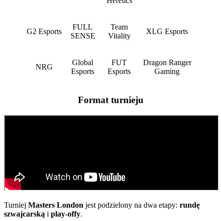
Heretics
FULL
Team
G2 Esports
XLG Esports
SENSE
Vitality
Global
FUT
Dragon Ranger
NRG
Esports
Esports
Gaming
Format turnieju
Turniej
Masters London
jest podzielony na dwa etapy:
rundę
szwajcarską
i
play-offy
.