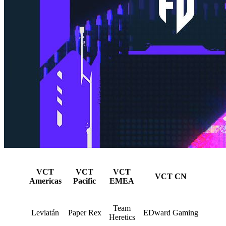
VCT
VCT
VCT
VCT CN
Americas
Pacific
EMEA
Team
Leviatán
Paper Rex
EDward Gaming
Heretics