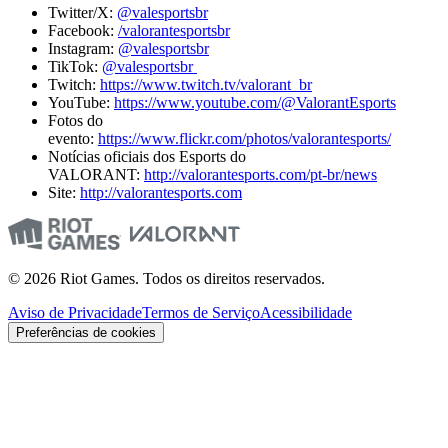
Twitter/X:
@valesportsbr
Facebook:
/valorantesportsbr
Instagram:
@valesportsbr
TikTok:
@valesportsbr
Twitch:
https://www.twitch.tv/valorant_br
YouTube:
https://www.youtube.com/@ValorantEsports
Fotos do
evento:
https://www.flickr.com/photos/valorantesports/
Notícias oficiais dos Esports do
VALORANT:
http://valorantesports.com/pt-br/news
Site:
http://valorantesports.com
© 2026 Riot Games. Todos os direitos reservados.
Aviso de Privacidade
Termos de Serviço
Acessibilidade
Preferências de cookies