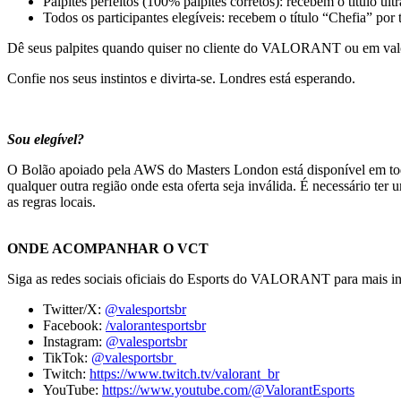
Palpites perfeitos (100% palpites corretos): recebem o título ul
Todos os participantes elegíveis: recebem o título “Chefia” por
Dê seus palpites quando quiser no cliente do VALORANT ou em val
Confie nos seus instintos e divirta-se. Londres está esperando.
Sou elegível?
O Bolão apoiado pela AWS do Masters London está disponível em toda
qualquer outra região onde esta oferta seja inválida. É necessário te
as regras locais.
ONDE ACOMPANHAR O VCT
Siga as redes sociais oficiais do Esports do VALORANT para mais 
Twitter/X:
@valesportsbr
Facebook:
/valorantesportsbr
Instagram:
@valesportsbr
TikTok:
@valesportsbr
Twitch:
https://www.twitch.tv/valorant_br
YouTube:
https://www.youtube.com/@ValorantEsports