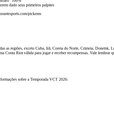
trarraro “100%”
 terem dado seus primeiros palpites
orantesports.com/pickems
s as regiões, exceto Cuba, Irã, Coreia do Norte, Crimeia, Donetsk, 
r uma Conta Riot válida para jogar e receber recompensas. Vale lembrar
informações sobre a Temporada VCT 2026: