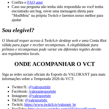
Confira o
FAQ aqui
Caso sua pergunta não tenha sido respondida ou você tenha
encontrado um bug, envie uma mensagem direta para
"ModMeta" na própria Twitch e faremos nosso melhor para
ajudar
Sou elegível?
O Shotcall requer acesso à Twitch.tv desktop web e uma Conta Riot
válida para jogar e receber recompensas. A elegibilidade para
prêmios e recompensas pode variar em diferentes regiões devido
aos regulamentos locais.
ONDE ACOMPANHAR O VCT
Siga as redes sociais oficiais do Esports do VALORANT para mais
informações sobre a Temporada 2026 do VCT:
Twitter/X:
@valesportsbr
Facebook:
/valorantesportsbr
Instagram:
@valesportsbr
TikTok:
@valesportsbr
Twitch:
https://www.twitch.tv/valorant_br
YouTube:
https://www.youtube.com/@ValorantEsports