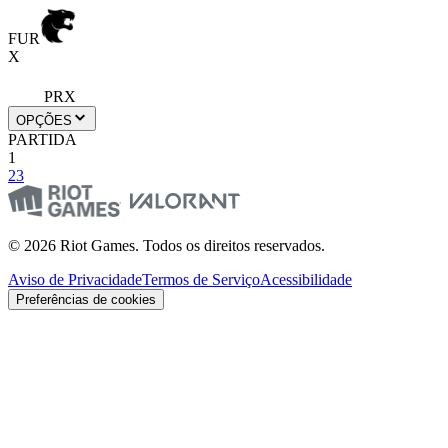
FUR
X
PRX
OPÇÕES
PARTIDA
1
2
3
© 2026 Riot Games. Todos os direitos reservados.
Aviso de Privacidade
Termos de Serviço
Acessibilidade
Preferências de cookies