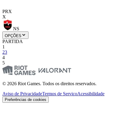
PRX
X
NS
OPÇÕES
PARTIDA
1
2
3
4
5
© 2026 Riot Games. Todos os direitos reservados.
Aviso de Privacidade
Termos de Serviço
Acessibilidade
Preferências de cookies