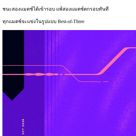
ชนะสองแมตช์ได้เข้ารอบ แพ้สองแมตช์ตกรอบทันที
ทุกแมตช์จะแข่งในรูปแบบ Best-of-Three