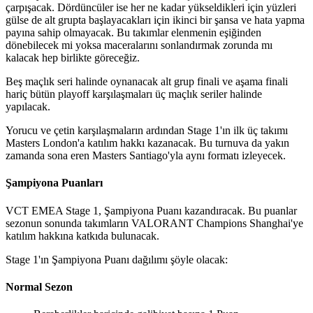
çarpışacak. Dördüncüler ise her ne kadar yükseldikleri için yüzleri
gülse de alt grupta başlayacakları için ikinci bir şansa ve hata yapma
payına sahip olmayacak. Bu takımlar elenmenin eşiğinden
dönebilecek mi yoksa maceralarını sonlandırmak zorunda mı
kalacak hep birlikte göreceğiz.
Beş maçlık seri halinde oynanacak alt grup finali ve aşama finali
hariç bütün playoff karşılaşmaları üç maçlık seriler halinde
yapılacak.
Yorucu ve çetin karşılaşmaların ardından Stage 1'ın ilk üç takımı
Masters London'a katılım hakkı kazanacak. Bu turnuva da yakın
zamanda sona eren Masters Santiago'yla aynı formatı izleyecek.
Şampiyona Puanları
VCT EMEA Stage 1, Şampiyona Puanı kazandıracak. Bu puanlar
sezonun sonunda takımların VALORANT Champions Shanghai'ye
katılım hakkına katkıda bulunacak.
Stage 1'ın Şampiyona Puanı dağılımı şöyle olacak:
Normal Sezon