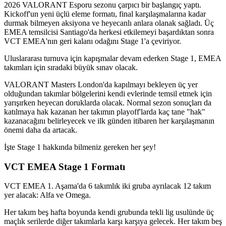
2026 VALORANT Esporu sezonu çarpıcı bir başlangıç yaptı.
Kickoff'un yeni üçlü eleme formatı, final karşılaşmalarına kadar
durmak bilmeyen aksiyona ve heyecanlı anlara olanak sağladı. Üç
EMEA temsilcisi Santiago'da herkesi etkilemeyi başardıktan sonra
VCT EMEA'nın geri kalanı odağını Stage 1'a çeviriyor.
Uluslararası turnuva için kapışmalar devam ederken Stage 1, EMEA
takımları için sıradaki büyük sınav olacak.
VALORANT Masters London'da kapılmayı bekleyen üç yer
olduğundan takımlar bölgelerini kendi evlerinde temsil etmek için
yarışırken heyecan doruklarda olacak. Normal sezon sonuçları da
katılmaya hak kazanan her takımın playoff'larda kaç tane "hak"
kazanacağını belirleyecek ve ilk günden itibaren her karşılaşmanın
önemi daha da artacak.
İşte Stage 1 hakkında bilmeniz gereken her şey!
VCT EMEA Stage 1 Formatı
VCT EMEA 1. Aşama'da 6 takımlık iki gruba ayrılacak 12 takım
yer alacak: Alfa ve Omega.
Her takım beş hafta boyunda kendi grubunda tekli lig usulünde üç
maçlık serilerde diğer takımlarla karşı karşıya gelecek. Her takım beş