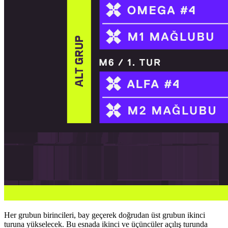
Her grubun birincileri, bay geçerek doğrudan üst grubun ikinci
turuna yükselecek. Bu esnada ikinci ve üçüncüler açılış turunda