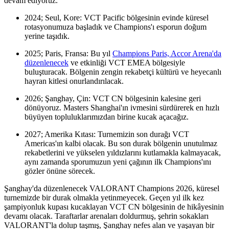
devam ediyoruz.
2024; Seul, Kore: VCT Pacific bölgesinin evinde küresel
rotasyonumuza başladık ve Champions'ı esporun doğum
yerine taşıdık.
2025; Paris, Fransa: Bu yıl
Champions Paris, Accor Arena'da
düzenlenecek
ve etkinliği VCT EMEA bölgesiyle
buluşturacak. Bölgenin zengin rekabetçi kültürü ve heyecanlı
hayran kitlesi onurlandırılacak.
2026; Şanghay, Çin: VCT CN bölgesinin kalesine geri
dönüyoruz. Masters Shanghai'ın ivmesini sürdürerek en hızlı
büyüyen topluluklarımızdan birine kucak açacağız.
2027; Amerika Kıtası: Turnemizin son durağı VCT
Americas'ın kalbi olacak. Bu son durak bölgenin unutulmaz
rekabetlerini ve yükselen yıldızlarını kutlamakla kalmayacak,
aynı zamanda sporumuzun yeni çağının ilk Champions'ını
gözler önüne sörecek.
Şanghay'da düzenlenecek VALORANT Champions 2026, küresel
turnemizde bir durak olmakla yetinmeyecek. Geçen yıl ilk kez
şampiyonluk kupası kucaklayan VCT CN bölgesinin de hikâyesinin
devamı olacak. Taraftarlar arenaları doldurmuş, şehrin sokakları
VALORANT'la dolup taşmış, Şanghay nefes alan ve yaşayan bir