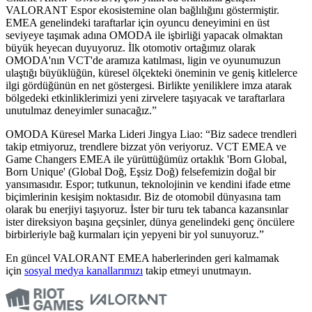
VALORANT Espor ekosistemine olan bağlılığını göstermiştir.
EMEA genelindeki taraftarlar için oyuncu deneyimini en üst
seviyeye taşımak adına OMODA ile işbirliği yapacak olmaktan
büyük heyecan duyuyoruz. İlk otomotiv ortağımız olarak
OMODA'nın VCT'de aramıza katılması, ligin ve oyunumuzun
ulaştığı büyüklüğün, küresel ölçekteki öneminin ve geniş kitlelerce
ilgi gördüğünün en net göstergesi. Birlikte yeniliklere imza atarak
bölgedeki etkinliklerimizi yeni zirvelere taşıyacak ve taraftarlara
unutulmaz deneyimler sunacağız.”
OMODA Küresel Marka Lideri Jingya Liao: “Biz sadece trendleri
takip etmiyoruz, trendlere bizzat yön veriyoruz. VCT EMEA ve
Game Changers EMEA ile yürüttüğümüz ortaklık 'Born Global,
Born Unique' (Global Doğ, Eşsiz Doğ) felsefemizin doğal bir
yansımasıdır. Espor; tutkunun, teknolojinin ve kendini ifade etme
biçimlerinin kesişim noktasıdır. Biz de otomobil dünyasına tam
olarak bu enerjiyi taşıyoruz. İster bir turu tek tabanca kazansınlar
ister direksiyon başına geçsinler, dünya genelindeki genç öncülere
birbirleriyle bağ kurmaları için yepyeni bir yol sunuyoruz.”
En güncel VALORANT EMEA haberlerinden geri kalmamak
için
sosyal medya kanallarımızı
takip etmeyi unutmayın.