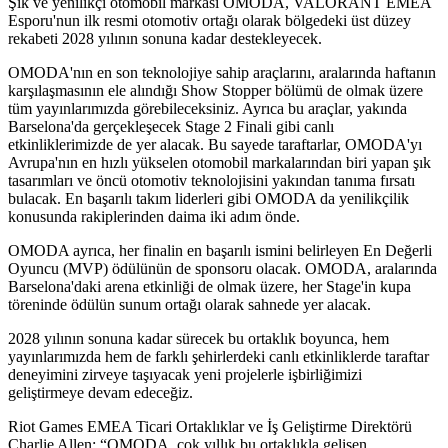
Şık ve yenilikçi otomobil markası OMODA, VALORANT EMEA
Esporu'nun ilk resmi otomotiv ortağı olarak bölgedeki üst düzey
rekabeti 2028 yılının sonuna kadar destekleyecek.
OMODA'nın en son teknolojiye sahip araçlarını, aralarında haftanın
karşılaşmasının ele alındığı Show Stopper bölümü de olmak üzere
tüm yayınlarımızda görebileceksiniz. Ayrıca bu araçlar, yakında
Barselona'da gerçekleşecek Stage 2 Finali gibi canlı
etkinliklerimizde de yer alacak. Bu sayede taraftarlar, OMODA'yı
Avrupa'nın en hızlı yükselen otomobil markalarından biri yapan şık
tasarımları ve öncü otomotiv teknolojisini yakından tanıma fırsatı
bulacak. En başarılı takım liderleri gibi OMODA da yenilikçilik
konusunda rakiplerinden daima iki adım önde.
OMODA ayrıca, her finalin en başarılı ismini belirleyen En Değerli
Oyuncu (MVP) ödülünün de sponsoru olacak. OMODA, aralarında
Barselona'daki arena etkinliği de olmak üzere, her Stage'in kupa
töreninde ödülün sunum ortağı olarak sahnede yer alacak.
2028 yılının sonuna kadar sürecek bu ortaklık boyunca, hem
yayınlarımızda hem de farklı şehirlerdeki canlı etkinliklerde taraftar
deneyimini zirveye taşıyacak yeni projelerle işbirliğimizi
geliştirmeye devam edeceğiz.
Riot Games EMEA Ticari Ortaklıklar ve İş Geliştirme Direktörü
Charlie Allen: “OMODA, çok yıllık bu ortaklıkla gelişen