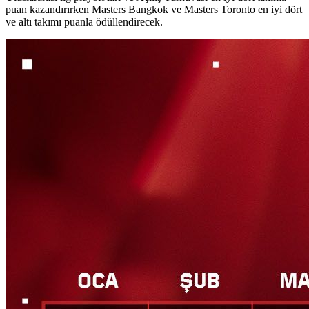
puan kazandırırken Masters Bangkok ve Masters Toronto en iyi dört
ve altı takımı puanla ödüllendirecek.