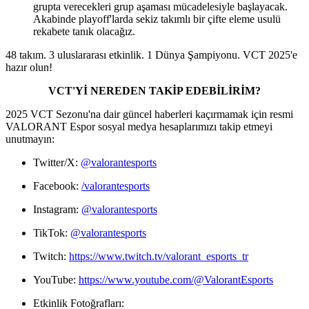
grupta verecekleri grup aşaması mücadelesiyle başlayacak.
Akabinde playoff'larda sekiz takımlı bir çifte eleme usulü
rekabete tanık olacağız.
48 takım. 3 uluslararası etkinlik. 1 Dünya Şampiyonu. VCT 2025'e
hazır olun!
VCT'Yİ NEREDEN TAKİP EDEBİLİRİM?
2025 VCT Sezonu'na dair güncel haberleri kaçırmamak için resmi
VALORANT Espor sosyal medya hesaplarımızı takip etmeyi
unutmayın:
Twitter/X:
@valorantesports
Facebook:
/valorantesports
Instagram:
@valorantesports
TikTok:
@valorantesports
Twitch:
https://www.twitch.tv/valorant_esports_tr
YouTube:
https://www.youtube.com/@ValorantEsports
Etkinlik Fotoğrafları: