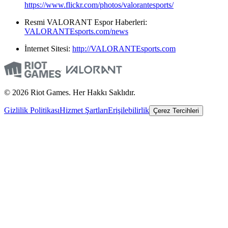
https://www.flickr.com/photos/valorantesports/
Resmi VALORANT Espor Haberleri:
VALORANTEsports.com/news
İnternet Sitesi:
http://VALORANTEsports.com
© 2026 Riot Games. Her Hakkı Saklıdır.
Gizlilik Politikası
Hizmet Şartları
Erişilebilirlik
Çerez Tercihleri