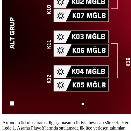
Ardından iki uluslararası lig aşamasının ilkiyle heyecan sürecek. Her
ligde 1. Aşama Playoff'larında sıralamada ilk üçe yerleşen takımlar