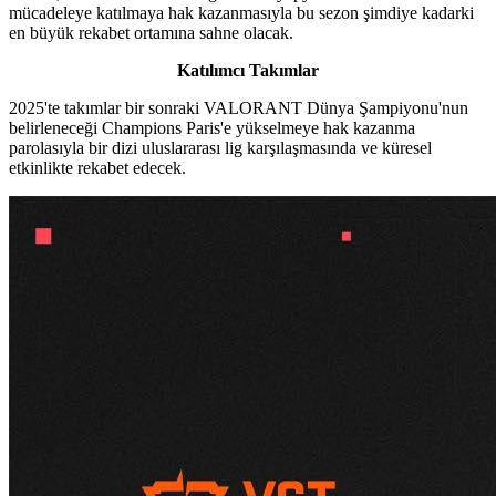
mücadeleye katılmaya hak kazanmasıyla bu sezon şimdiye kadarki
en büyük rekabet ortamına sahne olacak.
Katılımcı Takımlar
2025'te takımlar bir sonraki VALORANT Dünya Şampiyonu'nun
belirleneceği Champions Paris'e yükselmeye hak kazanma
parolasıyla bir dizi uluslararası lig karşılaşmasında ve küresel
etkinlikte rekabet edecek.