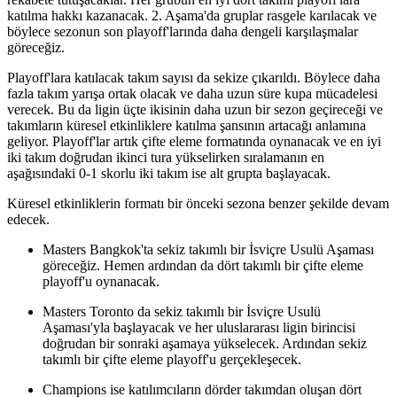
katılma hakkı kazanacak. 2. Aşama'da gruplar rasgele karılacak ve
böylece sezonun son playoff'larında daha dengeli karşılaşmalar
göreceğiz.
Playoff'lara katılacak takım sayısı da sekize çıkarıldı. Böylece daha
fazla takım yarışa ortak olacak ve daha uzun süre kupa mücadelesi
verecek. Bu da ligin üçte ikisinin daha uzun bir sezon geçireceği ve
takımların küresel etkinliklere katılma şansının artacağı anlamına
geliyor. Playoff'lar artık çifte eleme formatında oynanacak ve en iyi
iki takım doğrudan ikinci tura yükselirken sıralamanın en
aşağısındaki 0-1 skorlu iki takım ise alt grupta başlayacak.
Küresel etkinliklerin formatı bir önceki sezona benzer şekilde devam
edecek.
Masters Bangkok'ta sekiz takımlı bir İsviçre Usulü Aşaması
göreceğiz. Hemen ardından da dört takımlı bir çifte eleme
playoff'u oynanacak.
Masters Toronto da sekiz takımlı bir İsviçre Usulü
Aşaması'yla başlayacak ve her uluslararası ligin birincisi
doğrudan bir sonraki aşamaya yükselecek. Ardından sekiz
takımlı bir çifte eleme playoff'u gerçekleşecek.
Champions ise katılımcıların dörder takımdan oluşan dört