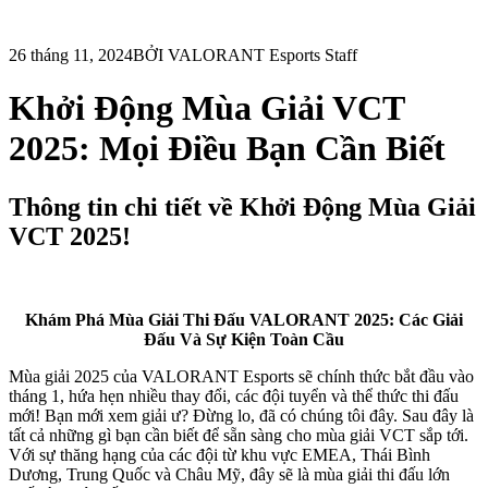
26 tháng 11, 2024
BỞI VALORANT Esports Staff
Khởi Động Mùa Giải VCT
2025: Mọi Điều Bạn Cần Biết
Thông tin chi tiết về Khởi Động Mùa Giải
VCT 2025!
Khám Phá Mùa Giải Thi Đấu VALORANT 2025: Các Giải
Đấu Và Sự Kiện Toàn Cầu
Mùa giải 2025 của VALORANT Esports sẽ chính thức bắt đầu vào
tháng 1, hứa hẹn nhiều thay đổi, các đội tuyển và thể thức thi đấu
mới! Bạn mới xem giải ư? Đừng lo, đã có chúng tôi đây. Sau đây là
tất cả những gì bạn cần biết để sẵn sàng cho mùa giải VCT sắp tới.
Với sự thăng hạng của các đội từ khu vực EMEA, Thái Bình
Dương, Trung Quốc và Châu Mỹ, đây sẽ là mùa giải thi đấu lớn