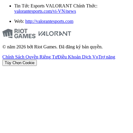
Tin Tức Esports VALORANT Chính Thức:
valorantesports.com/vi-VN/news
Web:
http://valorantesports.com
© năm 2026 bởi Riot Games. Đã đăng ký bản quyền.
Chính Sách Quyền Riêng Tư
Điều Khoản Dịch Vụ
Trợ năng
Tùy Chọn Cookie