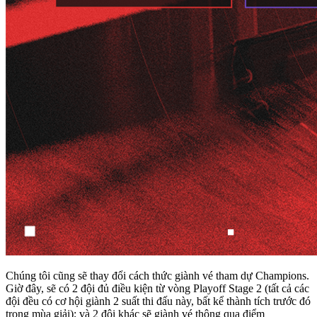
Chúng tôi cũng sẽ thay đổi cách thức giành vé tham dự Champions.
Giờ đây, sẽ có 2 đội đủ điều kiện từ vòng Playoff Stage 2 (tất cả các
đội đều có cơ hội giành 2 suất thi đấu này, bất kể thành tích trước đó
trong mùa giải); và 2 đội khác sẽ giành vé thông qua điểm