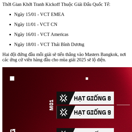
Thời Gian Khởi Tranh Kickoff Thuộc Giải Đấu Quốc Tế:
Ngày 15/01 - VCT EMEA
Ngày 11/01 - VCT CN
Ngày 16/01 - VCT Americas
Ngày 18/01 - VCT Thái Bình Dương
Hai đội đứng đầu mỗi giải sẽ tiến thẳng vào Masters Bangkok, nơi
các ứng cử viên hàng đầu cho mùa giải 2025 sẽ lộ diện.