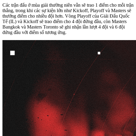
Các trận đấu ở mùa giải thường niên vẫn sẽ trao 1 điểm cho mỗi trận
thắng, trong khi các sự kiện lớn như Kickoff, Playoff và Masters sẽ
thưởng điểm cho nhiều đội hơn. Vòng Playoff của Giải Đấu Quốc
Tế (IL) và Kickoff sẽ trao điểm cho 4 đội đứng đầu, còn Masters
Bangkok và Masters Toronto sẽ ghi nhận lần lượt 4 đội và 6 đội
đứng đầu với điểm số tương ứng.