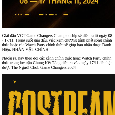
Giải đấu VCT Game Changers Championship sẽ diễn ra từ ngày 08
- 17/11. Trong suốt giải đấu, việc xem chương trình phát sóng chính
thức hoặc các Watch Party chính thức sẽ giúp bạn nhận được Danh
Hiệu: NHÂN VẬT CHÍNH
Ngoài ra, hãy theo dõi các kênh chính thức hoặc Watch Party chính
thức trong lúc trận Chung Kết Tổng diễn ra vào ngày 17/11 để nhận
được Thẻ Người Chơi: Game Changers 2024