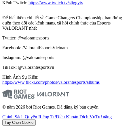
Kênh Twitch:
https://www.twitch.tv/sliggytv
Để biết thêm chi tiết về Game Changers Championship, bạn đừng
quên theo dõi các kênh mạng xã hội chính thức của Esports
VALORANT nhé:
Twitter: @valorantesports
Facebook: /ValorantEsportsVietnam
Instagram: @valorantesports
TikTok: @valorantesportsvn
Hình Ảnh Sự Kiện:
https://www.flickr.com/photos/valorantesports/albums
© năm 2026 bởi Riot Games. Đã đăng ký bản quyền.
Chính Sách Quyền Riêng Tư
Điều Khoản Dịch Vụ
Trợ năng
Tùy Chọn Cookie