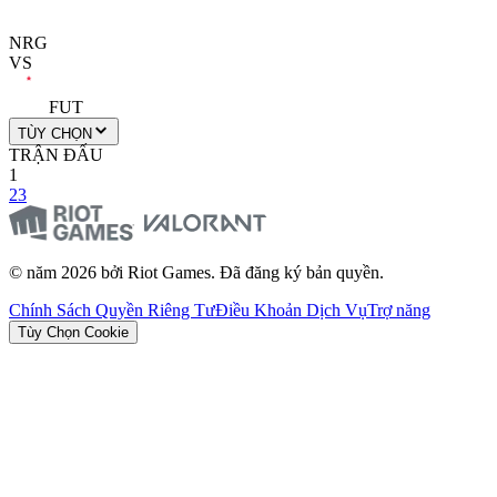
NRG
VS
FUT
TÙY CHỌN
TRẬN ĐẤU
1
2
3
© năm 2026 bởi Riot Games. Đã đăng ký bản quyền.
Chính Sách Quyền Riêng Tư
Điều Khoản Dịch Vụ
Trợ năng
Tùy Chọn Cookie