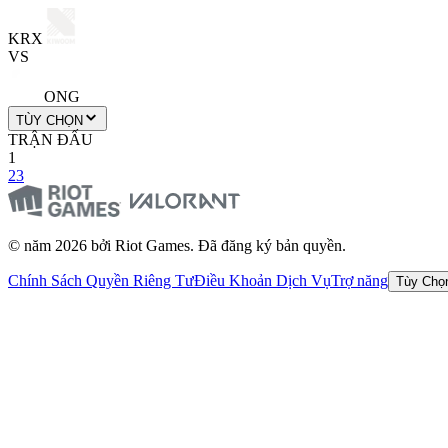
KRX
VS
ONG
TÙY CHỌN
TRẬN ĐẤU
1
2
3
© năm 2026 bởi Riot Games. Đã đăng ký bản quyền.
Chính Sách Quyền Riêng Tư
Điều Khoản Dịch Vụ
Trợ năng
Tùy Chọ