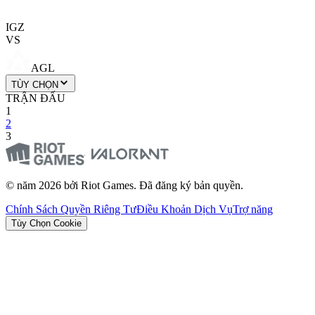
IGZ
VS
AGL
TÙY CHỌN
TRẬN ĐẤU
1
2
3
© năm 2026 bởi Riot Games. Đã đăng ký bản quyền.
Chính Sách Quyền Riêng Tư
Điều Khoản Dịch Vụ
Trợ năng
Tùy Chọn Cookie