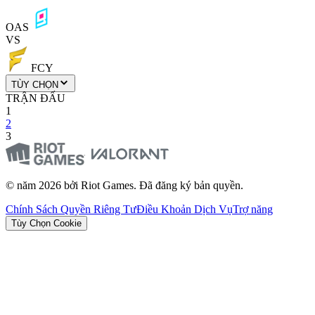
OAS
VS
FCY
TÙY CHỌN
TRẬN ĐẤU
1
2
3
© năm 2026 bởi Riot Games. Đã đăng ký bản quyền.
Chính Sách Quyền Riêng Tư
Điều Khoản Dịch Vụ
Trợ năng
Tùy Chọn Cookie