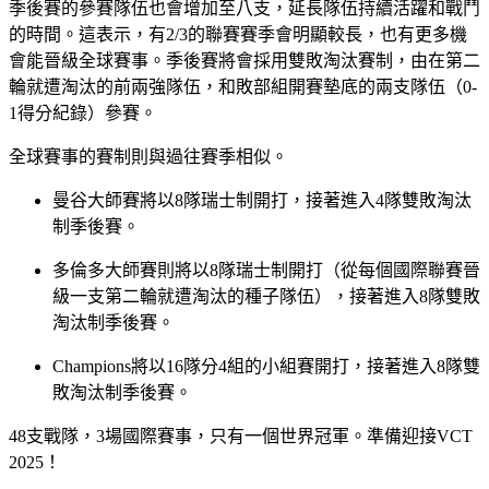
季後賽的參賽隊伍也會增加至八支，延長隊伍持續活躍和戰鬥
的時間。這表示，有2/3的聯賽賽季會明顯較長，也有更多機
會能晉級全球賽事。季後賽將會採用雙敗淘汰賽制，由在第二
輪就遭淘汰的前兩強隊伍，和敗部組開賽墊底的兩支隊伍（0-
1得分紀錄）參賽。
全球賽事的賽制則與過往賽季相似。
曼谷大師賽將以8隊瑞士制開打，接著進入4隊雙敗淘汰
制季後賽。
多倫多大師賽則將以8隊瑞士制開打（從每個國際聯賽晉
級一支第二輪就遭淘汰的種子隊伍），接著進入8隊雙敗
淘汰制季後賽。
Champions將以16隊分4組的小組賽開打，接著進入8隊雙
敗淘汰制季後賽。
48支戰隊，3場國際賽事，只有一個世界冠軍。準備迎接VCT
2025！