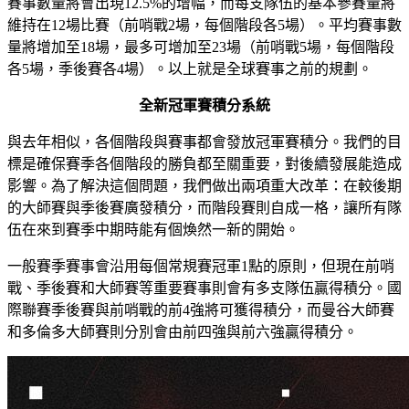
賽事數量將會出現12.5%的增幅，而每支隊伍的基本參賽量將
維持在12場比賽（前哨戰2場，每個階段各5場）。平均賽事數
量將增加至18場，最多可增加至23場（前哨戰5場，每個階段
各5場，季後賽各4場）。以上就是全球賽事之前的規劃。
全新冠軍賽積分系統
與去年相似，各個階段與賽事都會發放冠軍賽積分。我們的目
標是確保賽季各個階段的勝負都至關重要，對後續發展能造成
影響。為了解決這個問題，我們做出兩項重大改革：在較後期
的大師賽與季後賽廣發積分，而階段賽則自成一格，讓所有隊
伍在來到賽季中期時能有個煥然一新的開始。
一般賽季賽事會沿用每個常規賽冠軍1點的原則，但現在前哨
戰、季後賽和大師賽等重要賽事則會有多支隊伍贏得積分。國
際聯賽季後賽與前哨戰的前4強將可獲得積分，而曼谷大師賽
和多倫多大師賽則分別會由前四強與前六強贏得積分。