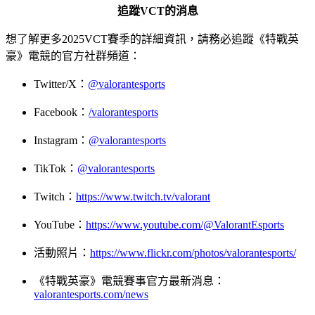
追蹤VCT的消息
想了解更多2025VCT賽季的詳細資訊，請務必追蹤《特戰英
豪》電競的官方社群頻道：
Twitter/X：
@valorantesports
Facebook：
/valorantesports
Instagram：
@valorantesports
TikTok：
@valorantesports
Twitch：
https://www.twitch.tv/valorant
YouTube：
https://www.youtube.com/@ValorantEsports
活動照片：
https://www.flickr.com/photos/valorantesports/
《特戰英豪》電競賽事官方最新消息：
valorantesports.com/news